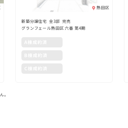
区
熱田区
新築分譲住宅 全3邸 完売
グランフェール熱田区 六番 第4期
A棟成約済
B棟成約済
C棟成約済
せん。