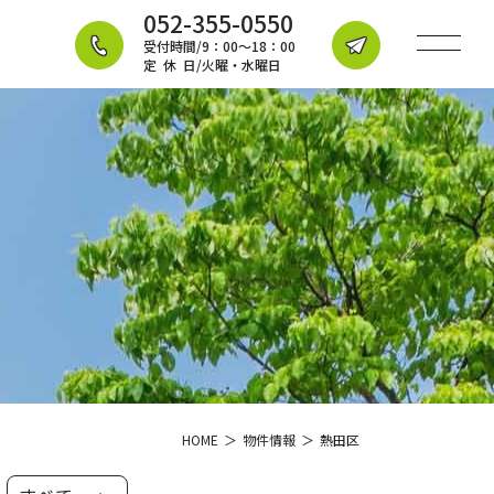
052-355-0550
受付時間
/9：00～18：00
定休日
/火曜・水曜日
メ
ー
ル
で
の
お
問
い
合
わ
せ
HOME
物件情報
熱田区