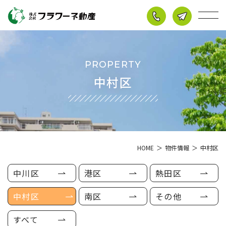
メ
ー
ル
で
中村区
の
お
問
い
合
わ
HOME
物件情報
中村区
せ
中川区
港区
熱田区
中村区
南区
その他
すべて